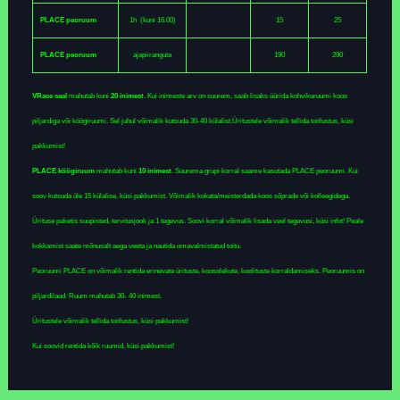
PLACE peoruum
1h
(kuni 16.00)
15
25
PLACE peoruum
ajapiiranguta
190
290
VRace saal
mahutab kuni
20 inimest
. Kui inimeste arv on suurem, saab lisaks üürida kohvikuruumi koos
piljardiga või köögiruumi. Sel juhul võimalik kutsuda 30-40 külalist.Üritustele võimalik tellida toitlustus, küsi
pakkumist!
PLACE köögiruum
mahutab kuni
10 inimest
. Suurema grupi korral saame kasutada PLACE peoruumi. Kui
soov kutsuda üle 15 külalise, küsi pakkumist. Võimalik kokata/meisterdada koos sõprade või kolleegidega.
Ürituse paketis suupisted, tervitusjook ja 1 tegevus. Soovi korral võimalik lisada veel tegevusi, küsi infot! Peale
kokkamist saate mõnusalt aega veeta ja nautida omavalmistatud toitu.
Peoruumi PLACE on võimalik rentida erinevate ürituste, koosolekute, koolituste korraldamiseks. Peoruumis on
piljardilaud. Ruum mahutab 30- 40 inimest.
Üritustele võimalik tellida toitlustus, küsi pakkumist!
Kui soovid rentida kõik ruumid, küsi pakkumist!