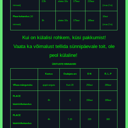
2,5h
alates 10a
175eur
215eur
inimest)
(max.2 in)
Place kokandus
(10
10eur
3h
alates 10a
175eur
195eur
inimest)
(max.2 in)
Kui on külalisi rohkem, küsi pakkumist!
Vaata ka võimalust tellida sünnipäevale toit, ole
peol külaline!
ÜRITUSTE HINNAKIRI
Kestus
Osalejate arv
E-N
R, L, P
VRace mängutuba
ajapiiranguta
Kuni 20
250eur
290eur
PLACE
4h
6
150eur
190eur
käsitöö/kokandus
PLACE
4h
7-15
220
300
käsitöö/kokandus